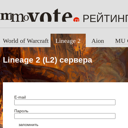
РЕЙТИН
World of Warcraft
Lineage 2
Aion
MU 
Lineage 2 (L2) сервера
E-mail
Пароль
запомнить