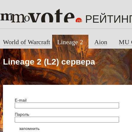
РЕЙТИН
World of Warcraft
Lineage 2
Aion
MU 
Lineage 2 (L2) сервера
E-mail
Пароль
запомнить